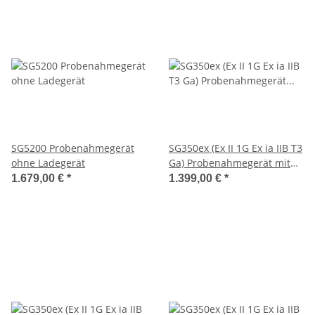
SG5200 Probenahmegerät
SG350ex (Ex II 1G Ex ia IIB T3
ohne Ladegerät
Ga) Probenahmegerät mit
Ladegerät und Halter für
1.679,00 €
*
1.399,00 €
*
TDS Röhrchen