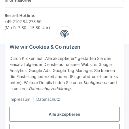
Informationen
Bestell-Hotline
:
+49 2102 94 273 50
(Mo-Fr 7:30 - 15:30 Uhr)
Wie wir Cookies & Co nutzen
Durch Klicken auf „Alle akzeptieren“ gestatten Sie den
Einsatz folgender Dienste auf unserer Website: Google
Newsletter Abonnieren
Analytics, Google Ads, Google Tag Manager. Sie können
die Einstellung jederzeit ändern (Fingerabdruck-Icon links
Bitte senden Sie mir entsprechend Ihrer
unten). Weitere Details finden Sie unter
Konfigurieren
und
Datenschutzerklärung
regelmäßig und jederzeit widerruflich
in unserer
Datenschutzerklärung
.
Informationen zu Ihrem Produktsortiment per E-Mail zu.
Impressum
|
Datenschutz
Abonnieren
Newsletter Abonnieren
Alle akzeptieren