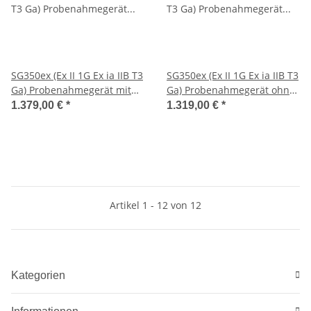
SG350ex (Ex II 1G Ex ia IIB T3
SG350ex (Ex II 1G Ex ia IIB T3
Ga) Probenahmegerät mit
Ga) Probenahmegerät ohne
Ladegerät
Ladegerät
1.379,00 €
*
1.319,00 €
*
Artikel 1 - 12 von 12
Kategorien