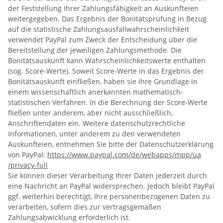
der Feststellung Ihrer Zahlungsfähigkeit an Auskunfteien
weitergegeben. Das Ergebnis der Bonitätsprüfung in Bezug
auf die statistische Zahlungsausfallwahrscheinlichkeit
verwendet PayPal zum Zweck der Entscheidung über die
Bereitstellung der jeweiligen Zahlungsmethode. Die
Bonitätsauskunft kann Wahrscheinlichkeitswerte enthalten
(sog. Score-Werte). Soweit Score-Werte in das Ergebnis der
Bonitätsauskunft einfließen, haben sie ihre Grundlage in
einem wissenschaftlich anerkannten mathematisch-
statistischen Verfahren. In die Berechnung der Score-Werte
fließen unter anderem, aber nicht ausschließlich,
Anschriftendaten ein. Weitere datenschutzrechtliche
Informationen, unter anderem zu den verwendeten
Auskunfteien, entnehmen Sie bitte der Datenschutzerklärung
von PayPal:
https://www.paypal.com
/de
/webapps
/mpp
/ua
/privacy-full
Sie können dieser Verarbeitung Ihrer Daten jederzeit durch
eine Nachricht an PayPal widersprechen. Jedoch bleibt PayPal
ggf. weiterhin berechtigt, Ihre personenbezogenen Daten zu
verarbeiten, sofern dies zur vertragsgemäßen
Zahlungsabwicklung erforderlich ist.