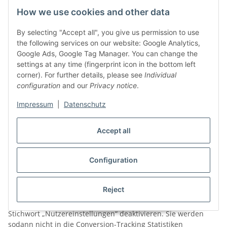
weitergeleitet wurde. Jeder Google Ads-Kunde erhält ein
How we use cookies and other data
anderes Cookie. Cookies können somit nicht über die
Websites von Google Ads-Kunden nachverfolgt werden. Die
By selecting "Accept all", you give us permission to use
mithilfe des Conversion-Cookies eingeholten Informationen
the following services on our website: Google Analytics,
dienen dazu, Conversion-Statistiken für Google Ads-Kunden
Google Ads, Google Tag Manager. You can change the
zu erstellen, die sich für Conversion-Tracking entschieden
settings at any time (fingerprint icon in the bottom left
haben. Die Kunden erfahren die Gesamtanzahl der Nutzer,
corner). For further details, please see
Individual
die auf ihre Anzeige geklickt haben und zu einer mit einem
configuration
and our
Privacy notice
.
Conversion-Tracking-Tag versehenen Seite weitergeleitet
wurden. Sie erhalten jedoch keine Informationen, mit denen
Impressum
|
Datenschutz
sich Nutzer persönlich identifizieren lassen.
Details zu den durch Google Ads Conversion Tracking
Accept all
angestoßenen Verarbeitungen und zum Umgang Googles mit
Daten von Websites finden Sie hier:
Configuration
https://policies.google.com/technologies/partner-sites
Wenn Sie nicht am Tracking teilnehmen möchten, können Sie
Reject
diese Nutzung blockieren, indem Sie das Cookie des Google
Conversion-Trackings über ihren Internet-Browser unter dem
Stichwort „Nutzereinstellungen“ deaktivieren. Sie werden
sodann nicht in die Conversion-Tracking Statistiken