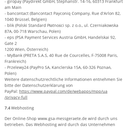
- giropay (Paydirekt GmbH, Stephanstr. 14-16, 60313 Frankfurt
am Main
- bancontact (Bancontact Payconiq Company, Rue d'Arlon 82,
1040 Brüssel, Belgien)
- blik (Polski Standard Płatności sp. z o.o., ul. Czerniakowska
87A, 00-718 Warschau, Polen)
- eps (PSA Payment Services Austria GmbH, Handelskai 92,
Gate 2
1200 Wien, Österreich)
- MyBank (PRETA S.A.S, 40 Rue de Courcelles, F-75008 Paris,
Frankreich)
- Przelewy24 (PayPro SA, Kanclerska 15A, 60-326 Poznań,
Polen)
Weitere datenschutzrechtliche Informationen entnehmen Sie
bitte der Datenschutzerklärung von
PayPal:
https://www.paypal.com
/de
/webapps
/mpp
/ua
/privacy-full
7.4
Webhosting
Der Online-Shop www.gsa-messgeraete.de wird durch uns
betrieben. Das Webhosting wird durch das Unternehmen