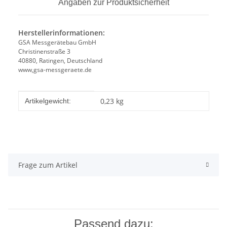
Angaben zur Produktsicherheit
Herstellerinformationen:
GSA Messgerätebau GmbH
Christinenstraße 3
40880, Ratingen, Deutschland
www,gsa-messgeraete.de
Produkteigenschaft
Wert
0,23
kg
Artikelgewicht:
Frage zum Artikel
Passend dazu: