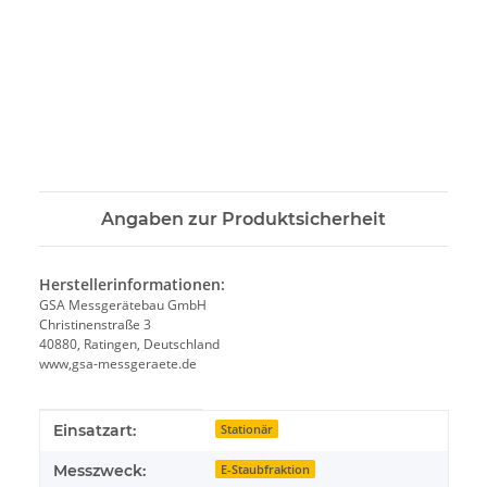
Angaben zur Produktsicherheit
Herstellerinformationen:
GSA Messgerätebau GmbH
Christinenstraße 3
40880, Ratingen, Deutschland
www,gsa-messgeraete.de
Produkteigenschaft
Wert
Einsatzart:
Stationär
Messzweck:
E-Staubfraktion