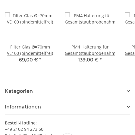
Filter Glas Ø=70mm
PM4 Halterung für
P
VE100 (bindemittelfrei)
Gesamtstaubprobenahmekopf
Gesa
69,00 €
*
139,00 €
*
Kategorien
Informationen
Bestell-Hotline
:
+49 2102 94 273 50