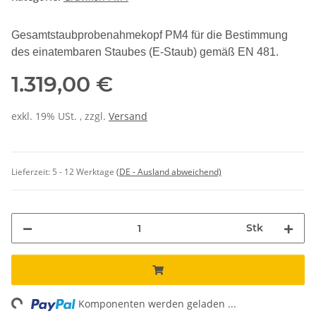
Gesamtstaubprobenahmekopf PM4 für die Bestimmung
des einatembaren Staubes (E-Staub) gemäß EN 481.
1.319,00 €
exkl. 19% USt. , zzgl.
Versand
Lieferzeit:
5 - 12 Werktage
(DE - Ausland abweichend)
Stk
ng...
Komponenten werden geladen ...