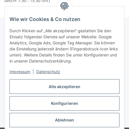
(Mo-Fr 7:30 - 15:30 Uhr)
Wie wir Cookies & Co nutzen
Durch Klicken auf „Alle akzeptieren“ gestatten Sie den
Einsatz folgender Dienste auf unserer Website: Google
Newsletter Abonnieren
Analytics, Google Ads, Google Tag Manager. Sie können
die Einstellung jederzeit ändern (Fingerabdruck-Icon links
Bitte senden Sie mir entsprechend Ihrer
unten). Weitere Details finden Sie unter
Konfigurieren
und
Datenschutzerklärung
regelmäßig und jederzeit widerruflich
in unserer
Datenschutzerklärung
.
Informationen zu Ihrem Produktsortiment per E-Mail zu.
Impressum
|
Datenschutz
Abonnieren
Newsletter Abonnieren
Alle akzeptieren
Konfigurieren
Ablehnen
* Alle Preise zzgl. gesetzlicher USt., zzgl.
Versand