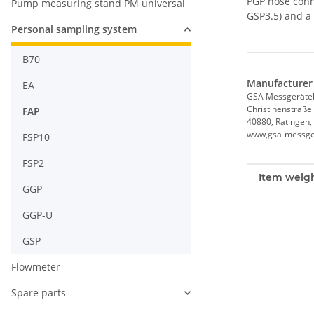
PGP hose conn
Pump measuring stand PM universal
GSP3.5) and a 
Personal sampling system
B70
Manufacturer 
EA
GSA Messgerät
Christinenstraße
FAP
40880, Ratingen,
www,gsa-messge
FSP10
FSP2
Item infor
Value
Item weigh
GGP
GGP-U
GSP
Flowmeter
Spare parts