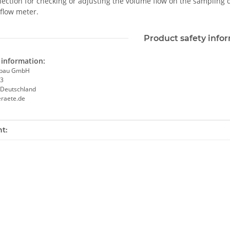
ection for checking or adjusting the volume flow on the sampling 
flow meter.
Product safety info
information:
ebau GmbH
 3
 Deutschland
raete.de
mation
t: