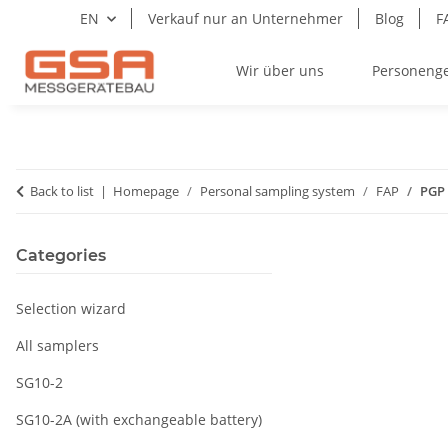
EN
Verkauf nur an Unternehmer
Blog
F
Wir über uns
Personeng
Back to list
Homepage
Personal sampling system
FAP
PGP 
Categories
Selection wizard
All samplers
SG10-2
SG10-2A (with exchangeable battery)