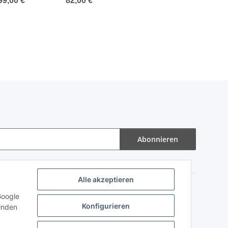
99,00 €
*
82,00 €
*
zbetrieb
Abonnieren
Alle akzeptieren
Google
Konfigurieren
finden