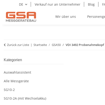
DE
Verkauf nur an Unternehmer
Blog
F
Wir über uns
Personeng
Zurück zur Liste
Startseite
GSA50
VDI 3492 Probenahmekopf
Kategorien
Auswahlassistent
Alle Messgeräte
SG10-2
SG10-2A (mit Wechselakku)