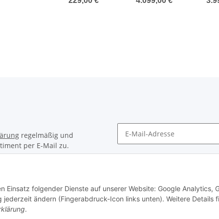
229,00 €
*
4.099,00 €
*
3.9
0,8µm, Ø=25mm,
Netz- und
Net
Gold 40/20 nm,
Akkubetrieb
VE25
lärung
regelmäßig und
timent per E-Mail zu.
Newsletter Abonnieren
en Einsatz folgender Dienste auf unserer Website: Google Analytics, 
 jederzeit ändern (Fingerabdruck-Icon links unten). Weitere Details 
rklärung
.