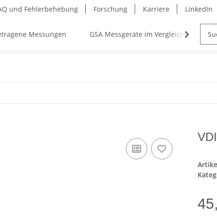
AQ und Fehlerbehebung
Forschung
Karriere
LinkedIn
etragene Messungen
GSA Messgeräte im Vergleich
Ko
VDI
Artik
Kateg
45