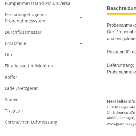
Pumpenmessstand PM universal
Beschreibu
Personengetragenes
Probenahmesystem
Probenahmekop
Durchflussmesser
Der Probenahm
und ein goldb
Ersatzteile
Passend für 
Filter
Filterkassetten/Monitore
Lieferumfang:
Probenahmeko
Koffer
Lade-/Netzgerät
Stative
Herstellerinf
GSA Messgerät
Tragegurt
Christinenstraße
40880, Ratingen,
Coronaviren Luftmessung
www,gsa-messge