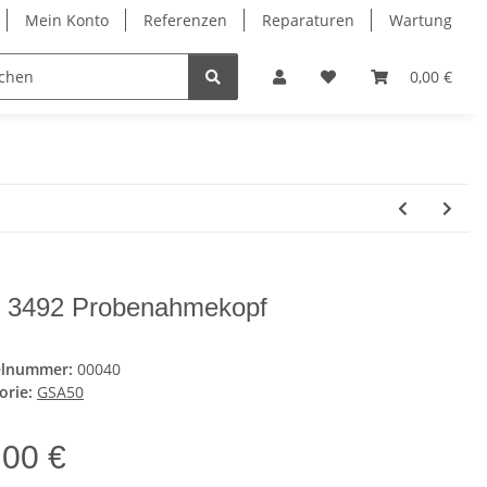
Mein Konto
Referenzen
Reparaturen
Wartung
ntakt
0,00 €
 3492 Probenahmekopf
elnummer:
00040
orie:
GSA50
,00 €