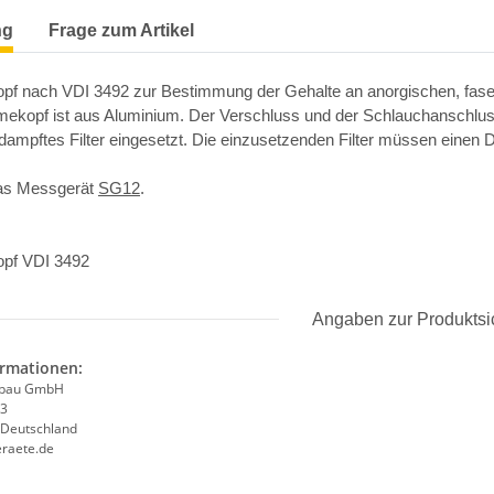
ng
Frage zum Artikel
f nach VDI 3492 zur Bestimmung der Gehalte an anorgischen, faserf
ekopf ist aus Aluminium. Der Verschluss und der Schlauchanschluss
edampftes Filter eingesetzt. Die einzusetzenden Filter müssen ein
das Messgerät
SG12
.
pf VDI 3492
Angaben zur Produktsi
ormationen:
ebau GmbH
 3
 Deutschland
raete.de