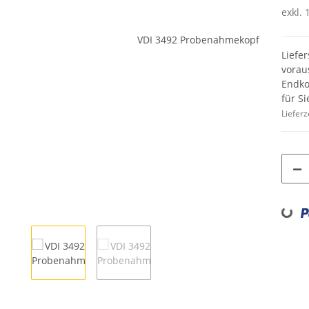
exkl. 
Liefer
vorau
Endko
für Si
Lieferz
Loading...