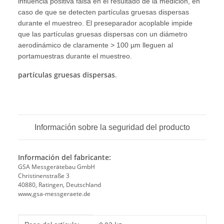
influencia positiva falsa en el resultado de la medición, en
caso de que se detecten partículas gruesas dispersas
durante el muestreo. El preseparador acoplable impide
que las partículas gruesas dispersas con un diámetro
aerodinámico de claramente > 100 µm lleguen al
portamuestras durante el muestreo.
partículas gruesas dispersas
.
Información sobre la seguridad del producto
Información del fabricante:
GSA Messgerätebau GmbH
Christinenstraße 3
40880, Ratingen, Deutschland
www,gsa-messgeraete.de
#productDetails.itemInformation#
#productDetails.itemValue#