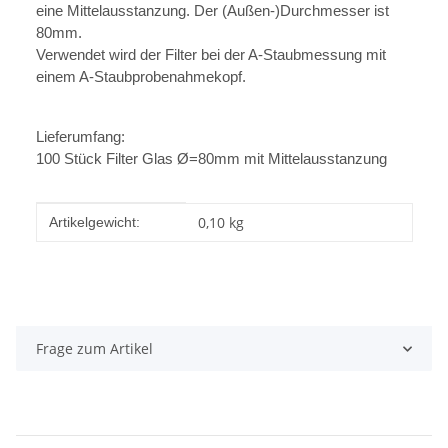
eine Mittelausstanzung. Der (Außen-)Durchmesser ist
80mm.
Verwendet wird der Filter bei der A-Staubmessung mit
einem A-Staubprobenahmekopf.
Lieferumfang:
100 Stück Filter Glas Ø=80mm mit Mittelausstanzung
Produkteigenschaft
Wert
0,10
kg
Artikelgewicht:
Frage zum Artikel