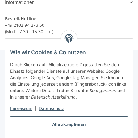
Informationen
Bestell-Hotline
:
+49 2102 94 273 50
(Mo-Fr 7:30 - 15:30 Uhr)
Wie wir Cookies & Co nutzen
Durch Klicken auf „Alle akzeptieren“ gestatten Sie den
Einsatz folgender Dienste auf unserer Website: Google
Newsletter Abonnieren
Analytics, Google Ads, Google Tag Manager. Sie können
die Einstellung jederzeit ändern (Fingerabdruck-Icon links
Bitte senden Sie mir entsprechend Ihrer
unten). Weitere Details finden Sie unter
Konfigurieren
und
Datenschutzerklärung
regelmäßig und jederzeit widerruflich
in unserer
Datenschutzerklärung
.
Informationen zu Ihrem Produktsortiment per E-Mail zu.
Impressum
|
Datenschutz
Abonnieren
Newsletter Abonnieren
Alle akzeptieren