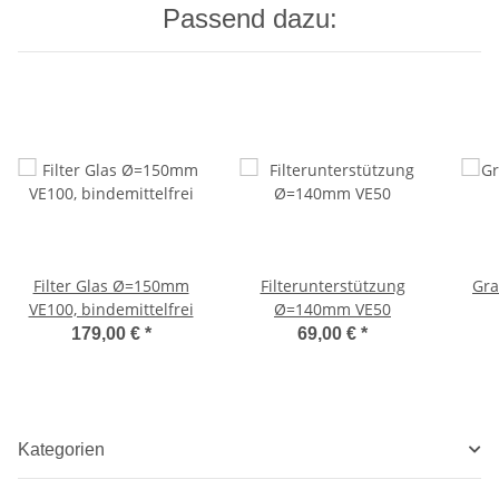
Passend dazu:
Filter Glas Ø=150mm
Filterunterstützung
Gra
VE100, bindemittelfrei
Ø=140mm VE50
179,00 €
*
69,00 €
*
Kategorien