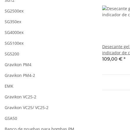
SG12
SG2500ex
SG350ex
SG4000ex
SG5100ex
Desecante gel 
indicador de c
SG5200
109,00 €
*
Gravikon PM4
Gravikon PM4-2
EMK
Gravikon VC25-2
Gravikon VC25/ VC25-2
GSA50
Banco de pruebas para bombas PM