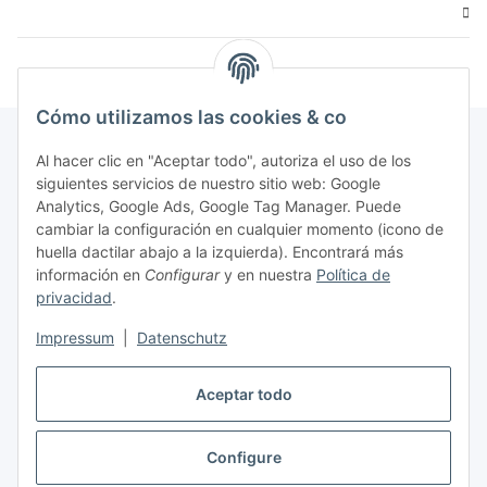
Cómo utilizamos las cookies & co
Al hacer clic en "Aceptar todo", autoriza el uso de los
siguientes servicios de nuestro sitio web: Google
Boletín Suscríbase a
Analytics, Google Ads, Google Tag Manager. Puede
cambiar la configuración en cualquier momento (icono de
De acuerdo con su
política de privacidad
, les ruego me
huella dactilar abajo a la izquierda). Encontrará más
envíen información sobre su gama de productos por correo
información en
Configurar
y en nuestra
Política de
electrónico de forma periódica y revocable en cualquier
privacidad
.
momento.
Impressum
|
Datenschutz
Suscríbase a
Boletín Suscríbase a
Aceptar todo
Configure