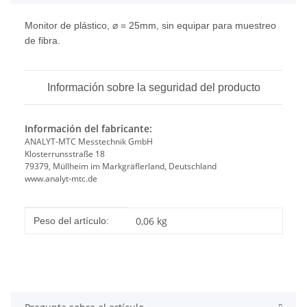
Monitor de plástico, ⌀ = 25mm, sin equipar para muestreo
de fibra.
Información sobre la seguridad del producto
Información del fabricante:
ANALYT-MTC Messtechnik GmbH
Klosterrunsstraße 18
79379, Müllheim im Markgräflerland, Deutschland
www.analyt-mtc.de
#productDetails.itemInformation#
#productDetails.itemValue#
0,06
kg
Peso del artículo: