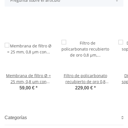
Pregunta sobre el artículo
Membrana de filtro Ø =
Filtro de policarbonato
D
25 mm, 0,8 µm con
recubierto de oro 0,8
sop
rejilla, VE25
µm, Ø = 25 mm, oro 40/2
fil
59,00 €
*
229,00 €
*
Categorías