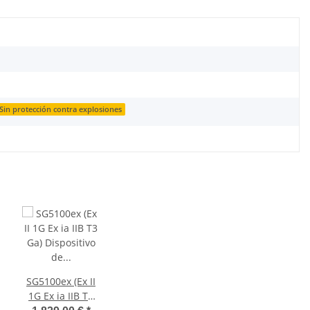
Sin protección contra explosiones
SG5100ex (Ex II
1G Ex ia IIB T3