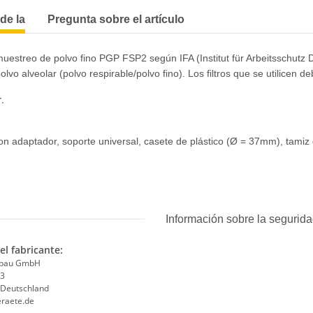
de la
Pregunta sobre el artículo
uestreo de polvo fino PGP FSP2 según IFA (Institut für Arbeitsschutz D
polvo alveolar (polvo respirable/polvo fino). Los filtros que se utilicen
r
.
on adaptador, soporte universal, casete de plástico (Ø = 37mm), tami
Información sobre la segurida
el fabricante:
ebau GmbH
 3
 Deutschland
raete.de