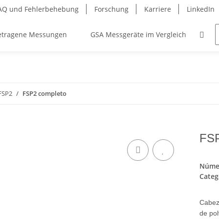
AQ und Fehlerbehebung
Forschung
Karriere
LinkedIn
etragene Messungen
GSA Messgeräte im Vergleich
Ko
FSP2
FSP2 completo
FSP
Númer
Categ
Cabez
de pol