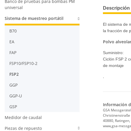
Banco de pruebas para bombas PM
universal
Descripción 
Sistema de muestreo portátil
El sistema de m
B70
la fracción de 
EA
Polvo alveola
FAP
Suministro:
Ciclón FSP 2 c
FSP10/FSP10-2
de montaje
FSP2
.
GGP
GGP-U
Información d
GSP
GSA Messgerät
Christinenstraße
Medidor de caudal
40880, Ratingen,
www,gsa-messge
Piezas de repuesto