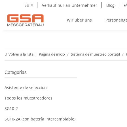
ES
Verkauf nur an Unternehmer
Blog
F
Wir über uns
Personeng
Volver a la lista
Página de inicio
Sistema de muestreo portátil
Categorías
Asistente de selección
Todos los muestreadores
SG10-2
SG10-2A (con batería intercambiable)