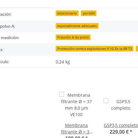
tails.itemInformation#
tails.itemValue#
estacionario
portátil
cación:
especialmente adecuado
polvo A:
Fracción A de polvo
 medición:
Protección contra explosiones II 1G Ex ia IIB T3
x:
0,24
kg
ículo:
Membrana
GSP3,5 completo
filtrante Ø = 37
229,00 €
*