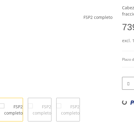
Cabez
fracci
73
excl. 
Plazo 
Loading...