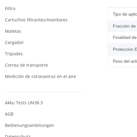
Filtro
#productDe
#productDe
Tipo de apli
Cartuchos filtrantes/monitores
Fracción de 
Maletas
Finalidad de
Cargador
Protección E
Trípodes
Peso del art
Correa de transporte
Medición de coronavirus en el aire
Akku Tests UN38.3
AGB
Bedienungsanleitungen
Datenschutz