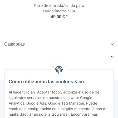
Filtro de entrada/salida para
caudalímetro / TSI
49,00 €
*
Categorías
Cómo utilizamos las cookies & co
Al hacer clic en "Aceptar todo", autoriza el uso de los
siguientes servicios de nuestro sitio web: Google
Boletín Suscríbase a
Analytics, Google Ads, Google Tag Manager. Puede
cambiar la configuración en cualquier momento (icono de
De acuerdo con su
política de privacidad
, les ruego me
huella dactilar abajo a la izquierda). Encontrará más
envíen información sobre su gama de productos por correo