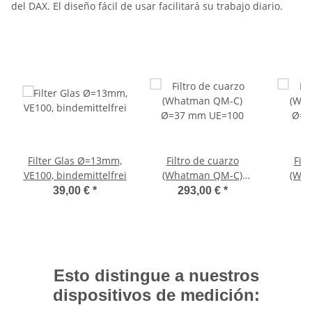
del DAX. El diseño fácil de usar facilitará su trabajo diario.
Filter Glas Ø=13mm,
Filtro de cuarzo
Filt
VE100, bindemittelfrei
(Whatman QM-C)
(Wh
Ø=37 mm UE=100
Ø=7
39,00 €
*
293,00 €
*
2
Esto distingue a nuestros
dispositivos de medición: